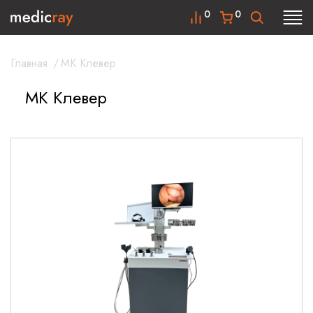
0
0
Главная
/
МК Клевер
МК Клевер