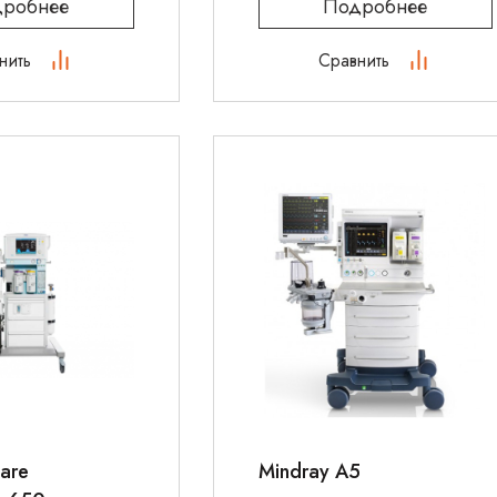
робнее
Подробнее
нить
Сравнить
are
Mindray A5