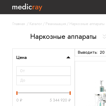
Главная
/
Каталог
/
Реанимация
/
Наркозные аппараты
Наркозные аппараты
Выводить:
20
Цена
0
₽
5 344 920
₽