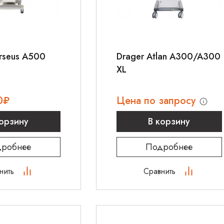
rseus A500
Drager Atlan A300/A300
XL
0
₽
Цена по запросу
корзину
В корзину
робнее
Подробнее
нить
Сравнить