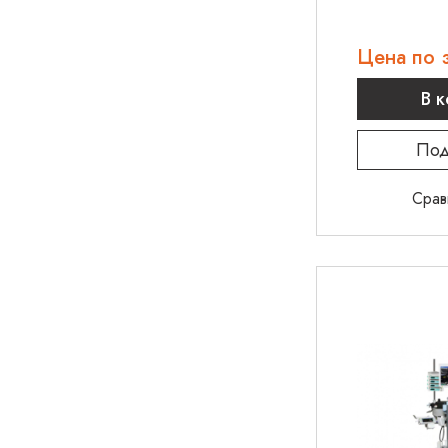
Цена по 
В 
Под
Срав