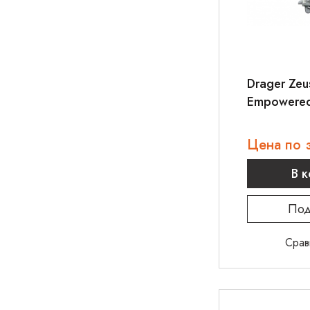
Drager Zeus
Empowere
Цена по 
В 
Под
Срав