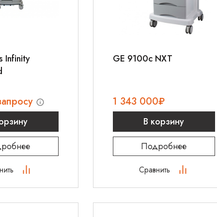
 Infinity
GE 9100c NXT
d
запросу
1 343 000
₽
корзину
В корзину
робнее
Подробнее
нить
Сравнить