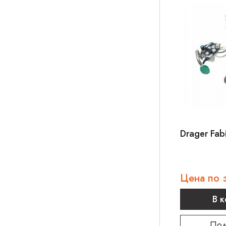
Drager Fab
Цена по 
В 
Под