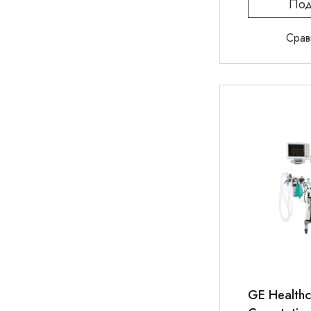
Под
Срав
GE Healthc