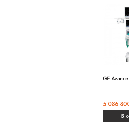
GE Avance
5 086 80
В 