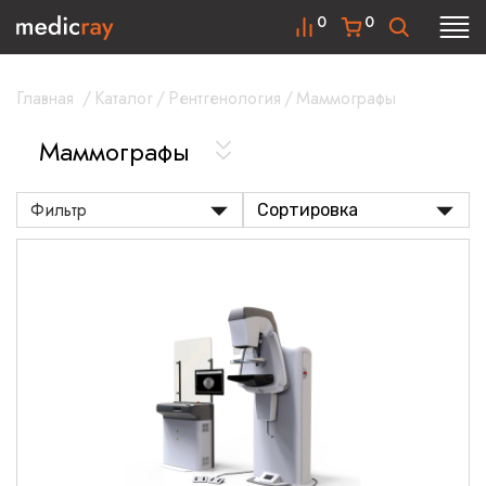
0
0
Главная
/
Каталог
/
Рентгенология
/
Маммографы
Маммографы
Фильтр
Сортировка