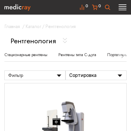
0
0
Главная
/
Каталог
/
Рентгенология
Рентгенология
Стационарные рентгены
Рентгены типа С-дуга
Портативные 
Фильтр
Сортировка