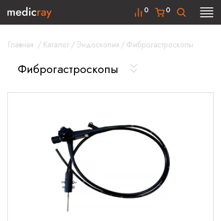
0
0
Главная
/
Каталог
/
Эндоскопия
/
Фиброгастроскопы
Фиброгастроскопы