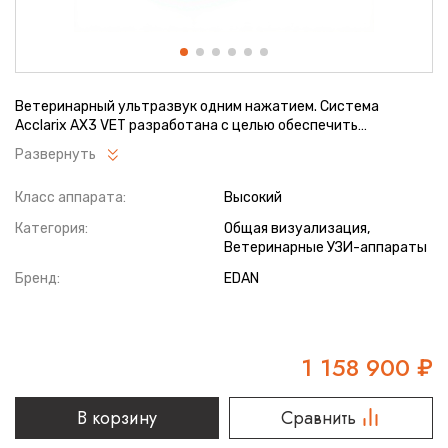
Ветеринарный ультразвук одним нажатием. Система
Acclarix AX3 VET разработана с целью обеспечить
бескомпромиссную производительность по доступной цене.
Развернуть
Наличие уникальных двойных разъемов и двойных
аккумуляторов в легком корпусе массой 4,5 кг из магниевого
Класс аппарата:
Высокий
сплава позволяет системе Acclarix AX3 VET удовлетворять
все потребности ветеринарных исследований, сохранив
Категория:
Общая визуализация,
низкую стоимость.
Ветеринарные УЗИ-аппараты
Бренд:
EDAN
1 158 900
₽
В корзину
Сравнить